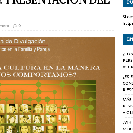
PU
Si de
http
úmero
0
EN
¿CÓM
PERS
ACCI
¿ES 
COND
RIES
MÁS 
RESI
VIOL
¿VIH
MÉX