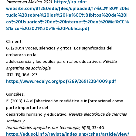
Internet en México 2021
.
https://irp.cdn-
website.com/81280eda/files/uploaded/17%C2%B0%20Es
tudio%20sobre%20los%20Ha%CC%81bitos%20de%20l
os%20Usuarios%20de%20Internet%20en%20Me%CC%
81xico%202021%20v16%20Publica.pdf
Climent,
G. (2009) Voces, silencios y gritos: Los significados del
embarazo en la
adolescencia y los estilos parentales educativos.
Revista
argentina de sociología
,
7
(12-13), 186-213.
https://www.redalyc.org/pdf/269/26912284009.pdf
González,
E. (2019) LA alfabetización mediática e informacional como
parte importante del
desarrollo humano y educativo.
Revista electrónica de ciencias
sociales y
humanidades apoyadas por tecnología, 8
(15), 33-40.
https://edusol.info/revista/index.php/cshat/article/view/