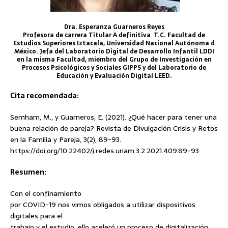
Dra. Esperanza Guarneros Reyes
Profesora de carrera Titular A definitiva T.C. Facultad de
Estudios Superiores Iztacala, Universidad Nacional Autónoma d
México. Jefa del Laboratorio Digital de Desarrollo Infantil LDDI
en la misma Facultad, miembro del Grupo de Investigación en
Procesos Psicológicos y Sociales GIPPS y del Laboratorio de
Educación y Evaluación Digital LEED.
Cita recomendada:
Semham, M., y Guarneros, E. (2021). ¿Qué hacer para tener una
buena relación de pareja? Revista de Divulgación Crisis y Retos
en la Familia y Pareja, 3(2), 89-
93.
https://doi.org/10.22402/j.redes.unam.3.2.2021.409.89-93
Resumen:
Con el confinamiento
por COVID-19 nos vimos obligados a utilizar dispositivos
digitales para el
trabajo y el estudio, ello aceleró un proceso de digitalización