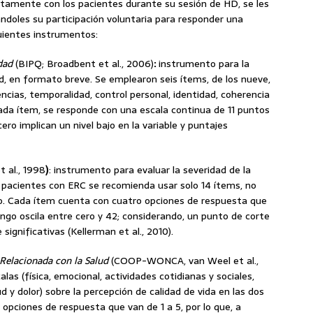
rectamente con los pacientes durante su sesión de HD, se les
itándoles su participación voluntaria para responder una
uientes instrumentos:
dad
(BIPQ; Broadbent et al., 2006)
:
instrumento para la
d, en formato breve. Se emplearon seis ítems, de los nueve,
cias, temporalidad, control personal, identidad, coherencia
ada ítem, se responde con una escala continua de 11 puntos
ro implican un nivel bajo en la variable y puntajes
t al., 1998
)
: instrumento para evaluar la severidad de la
 pacientes con ERC se recomienda usar solo 14 ítems, no
co. Cada ítem cuenta con cuatro opciones de respuesta que
ango oscila entre cero y 42; considerando, un punto de corte
ignificativas (Kellerman et al., 2010).
 Relacionada con la Salud
(COOP-WONCA, van Weel et al.,
as (física, emocional, actividades cotidianas y sociales,
 y dolor) sobre la percepción de calidad de vida en las dos
opciones de respuesta que van de 1 a 5, por lo que, a