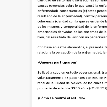
cantidad de síntomas o sensaciones somátic
causas (creencias sobre lo que causó la enf
enfermedad), consecuencias (efectos percib
resultado de la enfermedad), control persona
coherencia (claridad con la que se entiende
de los mismos y temporalidad de la enferme
emocionales derivadas de los síntomas de l
bien, del resultado de vivir con un padecimi
Con base en estos elementos, el presente t
relaciona la percepción de la enfermedad, la 
¿Quiénes participaron?
Se llevó a cabo un estudio observacional, tras
voluntariamente 45 pacientes con ERC en HD
renal de la Ciudad de México, de los cuales
promedio de edad de 39.80 años (
DE=
12.592)
¿Cómo se realizó el estudio?