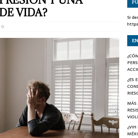
PU
DE VIDA?
Si de
http
0
EN
¿CÓM
PERS
ACCI
¿ES 
COND
RIES
MÁS 
RESI
VIOL
¿VIH
MÉX