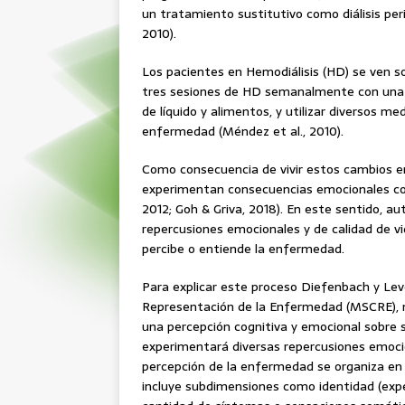
un tratamiento sustitutivo como diálisis peri
2010).
Los pacientes en Hemodiálisis (HD) se ven 
tres sesiones de HD semanalmente con una d
de líquido y alimentos, y utilizar diversos 
enfermedad (Méndez et al., 2010).
Como consecuencia de vivir estos cambios en
experimentan consecuencias emocionales com
2012; Goh & Griva, 2018). En este sentido, a
repercusiones emocionales y de calidad de v
percibe o entiende la enfermedad.
Para explicar este proceso Diefenbach y Le
Representación de la Enfermedad (MSCRE), m
una percepción cognitiva y emocional sobre
experimentará diversas repercusiones emocio
percepción de la enfermedad se organiza en d
incluye subdimensiones como identidad (exper