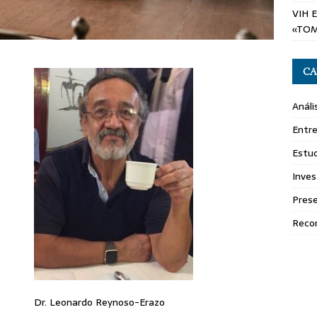
VIH 
«TOM
CA
Análi
Entre
Estud
Inves
Pres
Reco
Dr. Leonardo Reynoso-Erazo