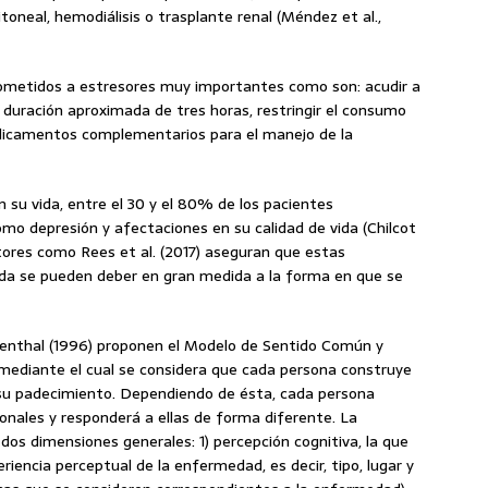
toneal, hemodiálisis o trasplante renal (Méndez et al.,
sometidos a estresores muy importantes como son: acudir a
uración aproximada de tres horas, restringir el consumo
medicamentos complementarios para el manejo de la
 su vida, entre el 30 y el 80% de los pacientes
o depresión y afectaciones en su calidad de vida (Chilcot
utores como Rees et al. (2017) aseguran que estas
ida se pueden deber en gran medida a la forma en que se
venthal (1996) proponen el Modelo de Sentido Común y
ediante el cual se considera que cada persona construye
 su padecimiento. Dependiendo de ésta, cada persona
nales y responderá a ellas de forma diferente. La
os dimensiones generales: 1) percepción cognitiva, la que
iencia perceptual de la enfermedad, es decir, tipo, lugar y