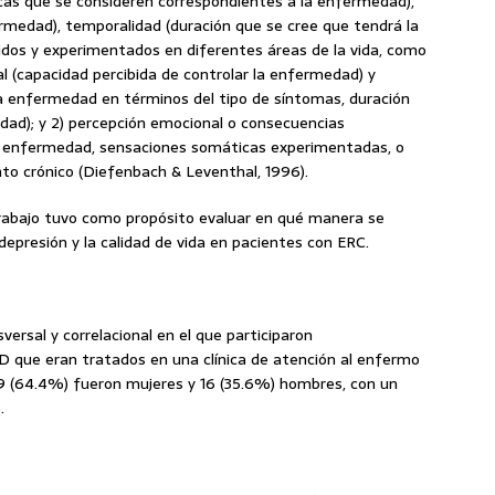
as que se consideren correspondientes a la enfermedad),
ermedad), temporalidad (duración que se cree que tendrá la
idos y experimentados en diferentes áreas de la vida, como
l (capacidad percibida de controlar la enfermedad) y
 la enfermedad en términos del tipo de síntomas, duración
dad); y 2) percepción emocional o consecuencias
a enfermedad, sensaciones somáticas experimentadas, o
ento crónico (Diefenbach & Leventhal, 1996).
rabajo tuvo como propósito evaluar en qué manera se
depresión y la calidad de vida en pacientes con ERC.
versal y correlacional en el que participaron
 que eran tratados en una clínica de atención al enfermo
 29 (64.4%) fueron mujeres y 16 (35.6%) hombres, con un
.