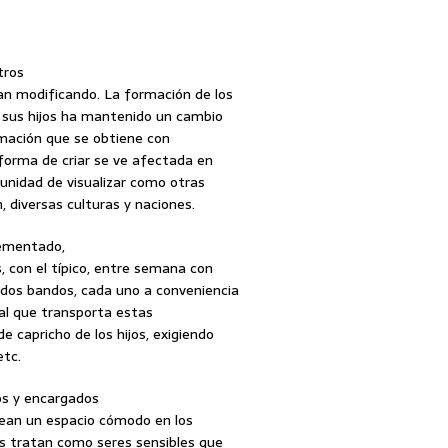
tros
n modificando. La formación de los
e sus hijos ha mantenido un cambio
rmación que se obtiene con
a forma de criar se ve afectada en
unidad de visualizar como otras
n, diversas culturas y naciones.
rementado,
, con el típico, entre semana con
dos bandos, cada uno a conveniencia
onal que transporta estas
e capricho de los hijos, exigiendo
etc.
os y encargados
crean un espacio cómodo en los
os tratan como seres sensibles que