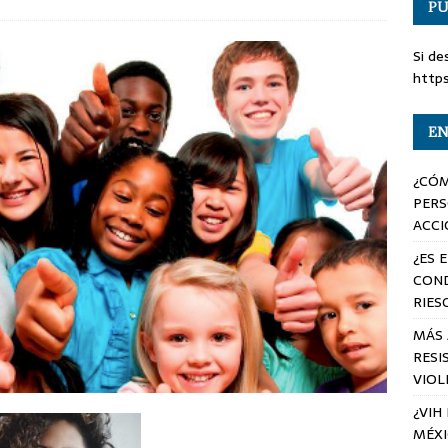
PU
Si de
http
EN
¿CÓM
PERS
ACCI
¿ES 
COND
RIES
MÁS 
RESI
VIOL
¿VIH
MÉX