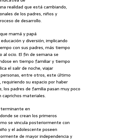
indicativa de
r una realidad que está cambiando,
nales de los padres, niños y
oceso de desarrollo.
a que mamá y papá
 educación y diversión, implicando
tiempo con sus padres, más tiempo
 al ocio. El fin de semana se
ndose en tiempo familiar y tiempo
ica el salir de noche, viajar
 personas, entre otros, este último
 requiriendo su espacio por haber
, los padres de familia pasan muy poco
n caprichos materiales.
determinante en
la donde se crean los primeros
como se vincula posteriormente con
 niño y el adolescente poseen
riormente de mayor independencia y