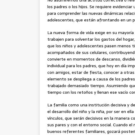
No asumiremos una actitud correctiva o reiv
los padres o los hijos. Se requiere evidencia
para comprender las nuevas dinámicas relacio
adolescentes, que están afrontando en un pr
La nueva forma de vida exige en su mayorí
trabajen para solventar los gastos del hogar,
que los niños y adolescentes pasen menos 
acompañados de sus celulares, contribuyendo
convierte en momentos de descanso, dividié
individual para los padres, que hoy en día impl
con amigos, estar de fiesta, conocer a otras
elemento se despliega a causa de los padres,
trabajado demasiado tiempo. Asumiendo que
tiempo con los retoños y llenan ese vacío co
La familia como una institución decisiva y 
el desarrollo del niño y la niña, por ser en el
vínculos, que serán decisivos en la manera 
sus pares y con el entorno social. Cuando el
buenos referentes familiares, gozará poste