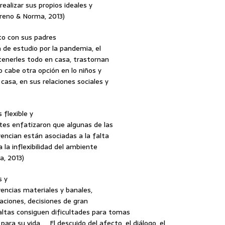
realizar sus propios ideales y
oreno & Norma, 2013)
to con sus padres
a de estudio por la pandemia, el
tenerles todo en casa, trastornan
o cabe otra opción en lo niños y
casa, en sus relaciones sociales y
 flexible y
es enfatizaron que algunas de las
encian están asociadas a la falta
 la inflexibilidad del ambiente
a, 2013)
s y
vencias materiales y banales,
aciones, decisiones de gran
altas consiguen dificultades para tomas
 para su vida. El descuido del afecto, el diálogo, el