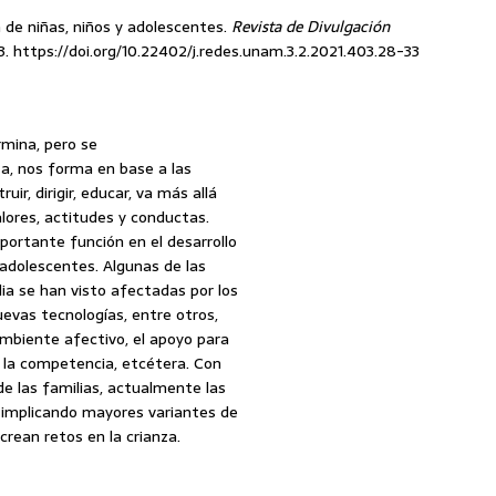
n de niñas, niños y adolescentes.
Revista de Divulgación
3.
https://doi.org/10.22402/j.redes.unam.3.2.2021.403.28-33
rmina, pero se
a, nos forma en base a las
ir, dirigir, educar, va más allá
alores, actitudes y conductas.
portante función en el desarrollo
y adolescentes. Algunas de las
ia se han visto afectadas por los
uevas tecnologías, entre otros,
 ambiente afectivo, el apoyo para
a la competencia, etcétera. Con
de las familias, actualmente las
, implicando mayores variantes de
crean retos en la crianza.