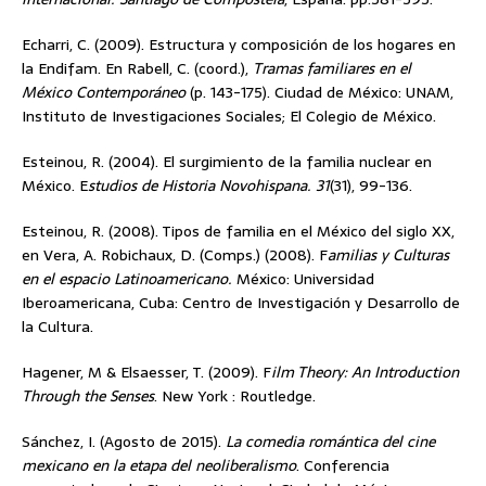
Echarri, C. (2009). Estructura y composición de los hogares en
la Endifam. En Rabell, C. (coord.),
Tramas familiares en el
México Contemporáneo
(p. 143-175). Ciudad de México: UNAM,
Instituto de Investigaciones Sociales; El Colegio de México.
Esteinou, R. (2004). El surgimiento de la familia nuclear en
México. E
studios de Historia Novohispana. 31
(31), 99-136.
Esteinou, R. (2008). Tipos de familia en el México del siglo XX,
en Vera, A. Robichaux, D. (Comps.) (2008). F
amilias y Culturas
en el espacio Latinoamericano.
México: Universidad
Iberoamericana, Cuba: Centro de Investigación y Desarrollo de
la Cultura.
Hagener, M & Elsaesser, T. (2009). F
ilm Theory: An Introduction
Through the Senses
. New York : Routledge.
Sánchez, I. (Agosto de 2015).
La comedia romántica del cine
mexicano en la etapa del neoliberalismo
. Conferencia