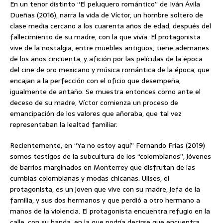
En un tenor distinto “El peluquero romántico” de Iván Ávila
Dueñas (2016), narra la vida de Víctor, un hombre soltero de
clase media cercano a los cuarenta años de edad, después del
fallecimiento de su madre, con la que vivía. El protagonista
vive de la nostalgia, entre muebles antiguos, tiene ademanes
de los años cincuenta, y afición por las películas de la época
del cine de oro mexicano y música romántica de la época, que
encajan a la perfección con el oficio que desempeña,
igualmente de antaño. Se muestra entonces como ante el
deceso de su madre, Víctor comienza un proceso de
emancipación de los valores que añoraba, que tal vez
representaban la lealtad familiar.
Recientemente, en “Ya no estoy aquí” Fernando Frías (2019)
somos testigos de la subcultura de los “colombianos”, jóvenes
de barrios marginados en Monterrey que disfrutan de las
cumbias colombianas y modas chicanas. Ulises, el
protagonista, es un joven que vive con su madre, jefa de la
familia, y sus dos hermanos y que perdió a otro hermano a
manos de la violencia. El protagonista encuentra refugio en la
calle, con su banda, en la que podría decirse que encuentra