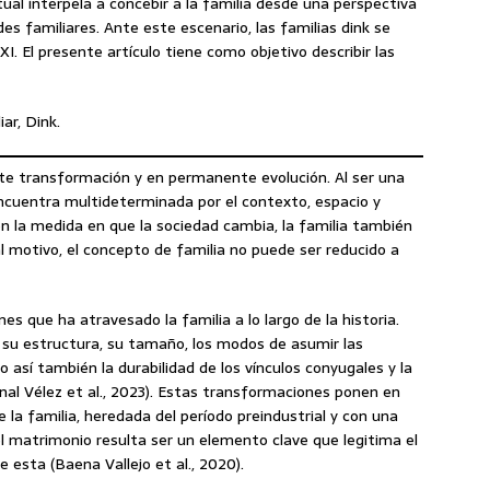
ual interpela a concebir a la familia desde una perspectiva
es familiares. Ante este escenario, las familias dink se
XI. El presente artículo tiene como objetivo describir las
ar, Dink.
te transformación y en permanente evolución. Al ser una
encuentra multideterminada por el contexto, espacio y
n la medida en que la sociedad cambia, la familia también
al motivo, el concepto de familia no puede ser reducido a
s que ha atravesado la familia a lo largo de la historia.
 su estructura, su tamaño, los modos de asumir las
 así también la durabilidad de los vínculos conyugales y la
rnal Vélez et al., 2023). Estas transformaciones ponen en
e la familia, heredada del período preindustrial y con una
l matrimonio resulta ser un elemento clave que legitima el
de esta (Baena Vallejo et al., 2020).