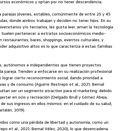
ursos económicos y optan por no tener descendencia.
e a parejas jóvenes, estables, comúnmente de entre 25 y 45
adas, donde ambos trabajan y deciden no tener hijos. En su
ersitarios y/o terciarios, les gusta leer, aman la tecnología
s. Suelen pertenecer a estratos socioeconómicos medio-
n restaurantes, bares, shoppings, eventos culturales, y
poder adquisitivo altos es lo que caracteriza a estas familias
es, autónomos e independientes que tienen proyectos
la pareja. Tienden a enfocarse en su realización profesional
 lograr cierto reconocimiento social, dando prioridad a
ivas y de consumo (Aguirre Restrepo et al., 2021; Bernal
resultan ser un segmento atractivo para el marketing: debido
astar en ocio y recreación (Delgado Brull y Gómez Abeja,
 de sus ingresos en ellos mismos: en el cuidado de su salud,
talán, 2019).
cibidos como una pérdida de libertad y autonomía, como un
epo et al., 2021; Bernal Vélez, 2020), lo que desencadena