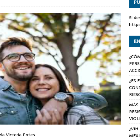
PU
Si de
http
EN
¿CÓM
PERS
ACCI
¿ES 
COND
RIES
MÁS 
RESI
VIOL
¿VIH
ela Victoria Potes
MÉX