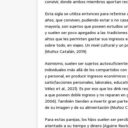
convivir, donde ambos miembros aportan rec
Esta sigla se utiliza entonces para referirs
años, que conviven, pudiendo estar o no cas
mayoría, son sujetos que poseen estudios univ
y suelen ser poco apegados a las tradicione
altos que les permiten gastar sus ingresos e
sobre todo, en viajes. Un nivel cultural y un 
(Muñoz Catalán, 2019).
Asimismo, suelen ser sujetos autosuficient
individuales más allá de los compartidos con 
y personal, en producir ingresos económicos y
satisfacciones personales, laborales, educat
Vélez et al., 2021). Es por eso que los dink 
a que poseen doble ingreso y no reparan en g
2006). También tienden a invertir gran parte
de su imagen y de su alimentación (Muñoz Ca
Para estas parejas, los hijos suelen ser per
atentado a su tiempo y dinero (Aguirre Restr