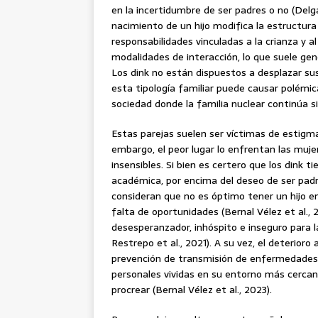
en la incertidumbre de ser padres o no (Delg
nacimiento de un hijo modifica la estructura 
responsabilidades vinculadas a la crianza y 
modalidades de interacción, lo que suele gen
Los dink no están dispuestos a desplazar sus
esta tipología familiar puede causar polémic
sociedad donde la familia nuclear continúa s
Estas parejas suelen ser víctimas de estigma
embargo, el peor lugar lo enfrentan las muje
insensibles. Si bien es certero que los dink t
académica, por encima del deseo de ser pad
consideran que no es óptimo tener un hijo en
falta de oportunidades (Bernal Vélez et al.,
desesperanzador, inhóspito e inseguro para la 
Restrepo et al., 2021). A su vez, el deterioro 
prevención de transmisión de enfermedades he
personales vividas en su entorno más cerca
procrear (Bernal Vélez et al., 2023).