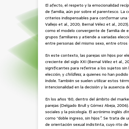
El afecto, el respeto y la emocionalidad rec
de familia, aún por sobre el parentesco. La 
criterios indispensables para conformar una 
Vallejo et al., 2020; Bernal Vélez et al., 20
como el modelo convergente de familia de es
grupos familiares y atiende a variadas elecc
entre personas del mismo sexo, entre otros 
En este contexto, las parejas sin hijos por 
creciente del siglo XXI (Bernal Vélez et al., 
significantes para referirse a los sujetos sin 
elección; y
childless
, a quienes no han podido
índole. También se suelen utilizar estos tér
intencionalidad en la decisión y la ausencia
En los años ‘80, dentro del ámbito del mark
parejas (Delgado Brull y Gómez Abeja, 2006). 
sociales y la psicología. El acrónimo inglés
di
como “doble ingreso, sin hijos
”
. Se trata de
de orientación sexual indistinta, cuyo rito d