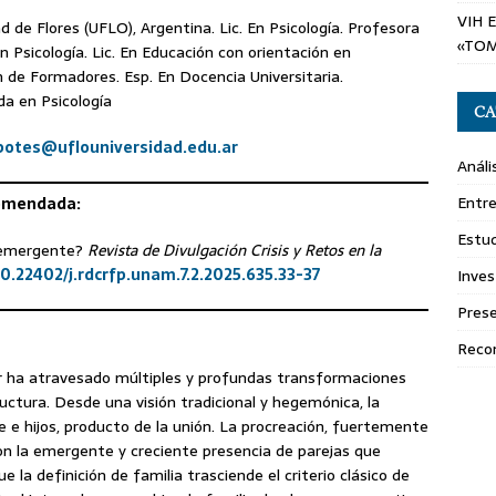
VIH 
d de Flores (UFLO), Argentina. Lic. En Psicología. Profesora
«TOM
n Psicología. Lic. En Educación con orientación en
 de Formadores. Esp. En Docencia Universitaria.
a en Psicología
CA
potes@uflouniversidad.edu.ar
Análi
Entre
omendada:
Estud
r emergente?
Revista de Divulgación Crisis y Retos en la
10.22402/j.rdcrfp.unam.7.2.2025.635.33-37
Inves
Pres
Reco
iliar ha atravesado múltiples y profundas transformaciones
uctura. Desde una visión tradicional y hegemónica, la
 e hijos, producto de la unión. La procreación, fuertemente
con la emergente y creciente presencia de parejas que
e la definición de familia trasciende el criterio clásico de