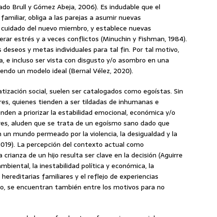
ado Brull y Gómez Abeja, 2006). Es indudable que el
familiar, obliga a las parejas a asumir nuevas
al cuidado del nuevo miembro, y establece nuevas
erar estrés y a veces conflictos (Minuchin y Fishman, 1984).
 deseos y metas individuales para tal fin. Por tal motivo,
a, e incluso ser vista con disgusto y/o asombro en una
iendo un modelo ideal (Bernal Vélez, 2020).
tización social, suelen ser catalogados como egoístas. Sin
res, quienes tienden a ser tildadas de inhumanas e
ienden a priorizar la estabilidad emocional, económica y/o
res, aluden que se trata de un egoísmo sano dado que
 un mundo permeado por la violencia, la desigualdad y la
 2019). La percepción del contexto actual como
crianza de un hijo resulta ser clave en la decisión (Aguirre
ambiental, la inestabilidad política y económica, la
reditarias familiares y el reflejo de experiencias
no, se encuentran también entre los motivos para no