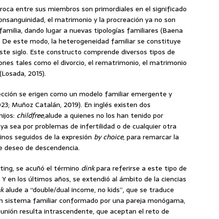
íproca entre sus miembros son primordiales en el significado
consanguinidad, el matrimonio y la procreación ya no son
familia, dando lugar a nuevas tipologías familiares (Baena
23). De este modo, la heterogeneidad familiar se constituye
te siglo. Este constructo comprende diversos tipos de
iones tales como el divorcio, el rematrimonio, el matrimonio
(Losada, 2015).
elección se erigen como un modelo familiar emergente y
2023; Muñoz Catalán, 2019). En inglés existen dos
hijos:
childfree
,alude a quienes no los han tenido por
 ya sea por problemas de infertilidad o de cualquier otra
minos seguidos de la expresión
by choice
, para remarcar la
 de deseo de descendencia.
eting, se acuñó el término
dink
para referirse a este tipo de
Y en los últimos años, se extendió al ámbito de la ciencias
nk
alude a “double/dual income, no kids”, que se traduce
 un sistema familiar conformado por una pareja monógama,
e unión resulta intrascendente, que aceptan el reto de