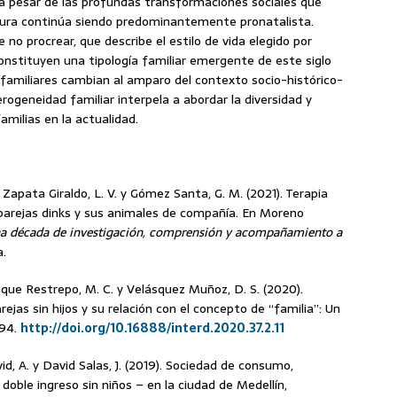
 a pesar de las profundas transformaciones sociales que
ultura continúa siendo predominantemente pronatalista.
o procrear, que describe el estilo de vida elegido por
nstituyen una tipología familiar emergente de este siglo
familiares cambian al amparo del contexto socio-histórico-
erogeneidad familiar interpela a abordar la diversidad y
amilias en la actualidad.
 Zapata Giraldo, L. V. y Gómez Santa, G. M. (2021). Terapia
 parejas dinks y sus animales de compañía. En Moreno
a década de investigación, comprensión y acompañamiento a
a.
 Duque Restrepo, M. C. y Velásquez Muñoz, D. S. (2020).
ejas sin hijos y su relación con el concepto de “familia”: Un
194.
http://doi.org/10.16888/interd.2020.37.2.11
avid, A. y David Salas, J. (2019). Sociedad de consumo,
oble ingreso sin niños – en la ciudad de Medellín,