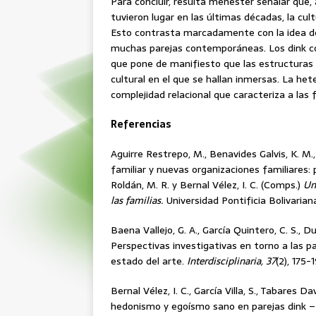
Para concluir, resulta menester señalar que,
tuvieron lugar en las últimas décadas, la c
Esto contrasta marcadamente con la idea de n
muchas parejas contemporáneas. Los dink co
que pone de manifiesto que las estructuras 
cultural en el que se hallan inmersas. La het
complejidad relacional que caracteriza a las f
Referencias
Aguirre Restrepo, M., Benavides Galvis, K. M.,
familiar y nuevas organizaciones familiares:
Roldán, M. R. y Bernal Vélez, I. C. (Comps.)
Un
las familias.
Universidad Pontificia Bolivarian
Baena Vallejo, G. A., García Quintero, C. S.,
Perspectivas investigativas en torno a las par
estado del arte.
Interdisciplinaria, 37
(2), 175-
Bernal Vélez, I. C., García Villa, S., Tabares D
hedonismo y egoísmo sano en parejas dink – d